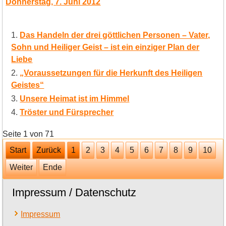
Donnerstag, 7. Juni 2012
Das Handeln der drei göttlichen Personen – Vater,
Sohn und Heiliger Geist – ist ein einziger Plan der
Liebe
„Voraussetzungen für die Herkunft des Heiligen
Geistes“
Unsere Heimat ist im Himmel
Tröster und Fürsprecher
Seite 1 von 71
Start
Zurück
1
2
3
4
5
6
7
8
9
10
Weiter
Ende
Impressum / Datenschutz
Impressum