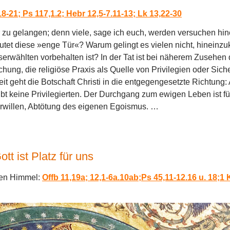
8-21; Ps 117,1.2; Hebr 12,5-7.11-13; Lk 13,22-30
ür zu gelangen; denn viele, sage ich euch, werden versuchen h
tet diese »enge Tür«? Warum gelingt es vielen nicht, hinein
rwählten vorbehalten ist? In der Tat ist bei näherem Zusehen
hung, die religiöse Praxis als Quelle von Privilegien oder Sich
hkeit geht die Botschaft Christi in die entgegengesetzte Richtung:
ibt keine Privilegierten. Der Durchgang zum ewigen Leben ist für 
ferwillen, Abtötung des eigenen Egoismus. …
t ist Platz für uns
den Himmel:
Offb 11,19a; 12,1-6a.10ab;Ps 45,11-12.16 u. 18;1 