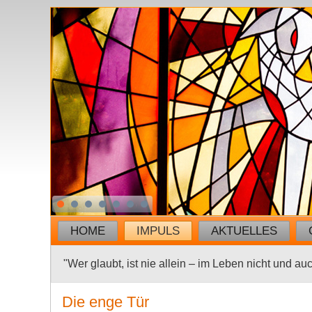
HOME
IMPULS
AKTUELLES
"Wer glaubt, ist nie allein – im Leben nicht und au
Die enge Tür