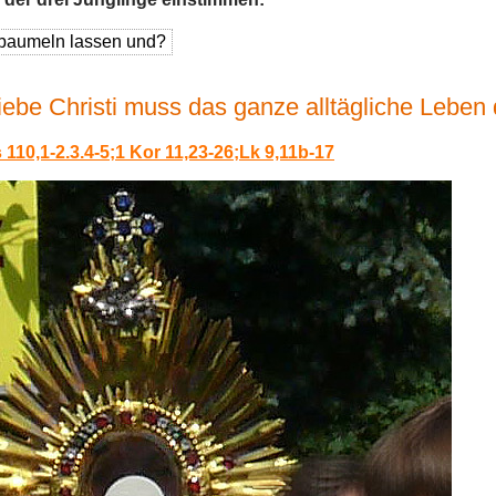
e baumeln lassen und?
ebe Christi muss das ganze alltägliche Leben 
 110,1-2.3.4-5;1 Kor 11,23-26;Lk 9,11b-17