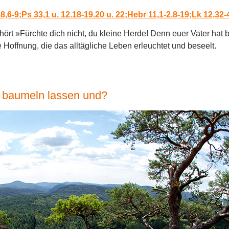
8,6-9;Ps 33,1 u. 12.18-19.20 u. 22;Hebr 11,1-2.8-19;Lk 12,32-
rt »Fürchte dich nicht, du kleine Herde! Denn euer Vater hat
e Hoffnung, die das alltägliche Leben erleuchtet und beseelt.
e baumeln lassen und?