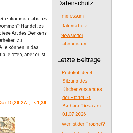
Datenschutz
Impressum
ineinzukommen, aber es
Datenschutz
zukommen? Handelt es
 diese Art des Denkens
Newsletter
erheiten zu
abonnieren
 Alle können in das
alle offen, aber er ist
Letzte Beiträge
Protokoll der 4.
Sitzung des
Kirchenvorstandes
der Pfarrei St.
Kor 15,20-27a;Lk 1,39-
Barbara Riesa am
01.07.2026
Wer ist der Prophet?