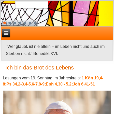
"Wer glaubt, ist nie allein – im Leben nicht und auch im
Sterben nicht." Benedikt XVI.
Ich bin das Brot des Lebens
Lesungen vom 19. Sonntag im Jahreskreis:
1 Kön 19,4-
8;Ps 34,2-3.4-5.6-7.8-9;Eph 4,30 - 5,2;Joh 6,41-51