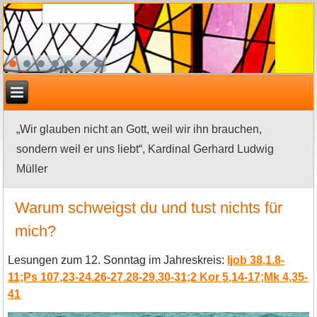
„Wir glauben nicht an Gott, weil wir ihn brauchen,
sondern weil er uns liebt“, Kardinal Gerhard Ludwig
Müller
Warum schweigst du und tust nichts für
mich?
Lesungen zum 12. Sonntag im Jahreskreis:
Ijob 38,1.8-
11;Ps 107,23-24.26-27.28-29.30-31;2 Kor 5,14-17;Mk 4,35-
41