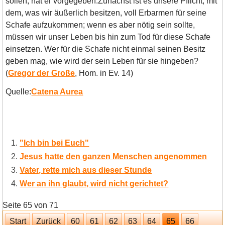
sollen, hat er vorgegeben.Zunächst ist es unsere Pflicht, mit
dem, was wir äußerlich besitzen, voll Erbarmen für seine
Schafe aufzukommen; wenn es aber nötig sein sollte,
müssen wir unser Leben bis hin zum Tod für diese Schafe
einsetzen. Wer für die Schafe nicht einmal seinen Besitz
geben mag, wie wird der sein Leben für sie hingeben?
(
Gregor der Große
, Hom. in Ev. 14)
Quelle:
Catena Aurea
"Ich bin bei Euch"
Jesus hatte den ganzen Menschen angenommen
Vater, rette mich aus dieser Stunde
Wer an ihn glaubt, wird nicht gerichtet?
Seite 65 von 71
Start
Zurück
60
61
62
63
64
65
66