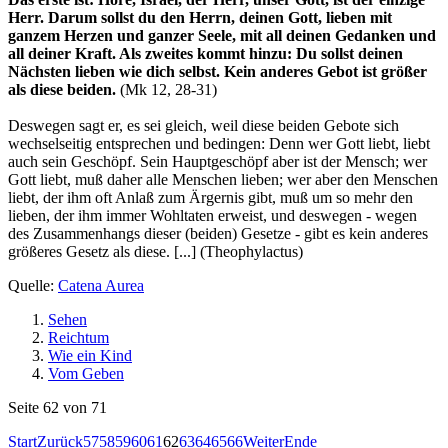
Herr. Darum sollst du den Herrn, deinen Gott, lieben mit
ganzem Herzen und ganzer Seele, mit all deinen Gedanken und
all deiner Kraft. Als zweites kommt hinzu: Du sollst deinen
Nächsten lieben wie dich selbst. Kein anderes Gebot ist größer
als diese beiden.
(Mk 12, 28-31)
Deswegen sagt er, es sei gleich, weil diese beiden Gebote sich
wechselseitig entsprechen und bedingen: Denn wer Gott liebt, liebt
auch sein Geschöpf. Sein Hauptgeschöpf aber ist der Mensch; wer
Gott liebt, muß daher alle Menschen lieben; wer aber den Menschen
liebt, der ihm oft Anlaß zum Ärgernis gibt, muß um so mehr den
lieben, der ihm immer Wohltaten erweist, und deswegen - wegen
des Zusammenhangs dieser (beiden) Gesetze - gibt es kein anderes
größeres Gesetz als diese. [...] (Theophylactus)
Quelle:
Catena Aurea
Sehen
Reichtum
Wie ein Kind
Vom Geben
Seite 62 von 71
Start
Zurück
57
58
59
60
61
62
63
64
65
66
Weiter
Ende