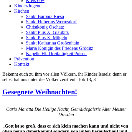
Kreis 60+
Kinder/Jugend
Kirchen
Sankt Barbara Riesa
Sankt Hubertus Wermsdorf
Christkönig Oschatz
Sankt Pius X. Glaubitz
Sankt Pius X. Mügeln
Sankt Katharina Großenhain
Maria Königin des Friedens Gröditz
Kapelle Hl. Dreifaltigkeit Pulsen
Prävention
Kontakt
Bekennt euch zu ihm vor allen Völkern, ihr Kinder Israels; denn er
selbst hat uns unter die Völker zerstreut. Tob 13, 3
Gesegnete Weihnachten!
Carlo Maratta Die Heilige Nacht, Gemäldegalerie Alter Meister
Dresden
„Gott ist so groß, dass er sich klein machen kann und nicht von
oben herab daherkommt sondern von unten heraufschaut und