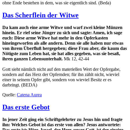
ohne Ende bestehen in dem, was sie eigentlich sind. (Beda)
Das Scherflein der Witwe
Da kam auch eine arme Witwe und warf zwei kleine Münzen
hinein. Er rief seine Jünger zu sich und sagte: Amen, ich sage
euch: Diese arme Witwe hat mehr in den Opferkasten
hineingeworfen als alle andern. Denn sie alle haben nur etwas
von ihrem Überfluß hergegeben; diese Frau aber, die kaum das
Nötigste zum Leben hat, sie hat alles gegeben, was sie besaß,
ihren ganzen Lebensunterhalt.
Mk 12, 42-44
Gott sieht nämlich nicht auf den materiellen Wert der Opfergabe,
sondern auf das Herz der Opfernden; für ihn zählt nicht, wieviel
einer in seinem Opfer gibt, sondern von wieviel Besitz er es
darbringt. (BEDA)
Quelle:
Catena Aurea
Das erste Gebot
In jener Zeit ging ein Schriftgelehrter zu Jesus hin und fragte
ihn: Welches Gebot ist das erste von allen? Jesus antwortete:
Das erste ist: Höre, Israel, der Herr, unser Gott, ist der einzige