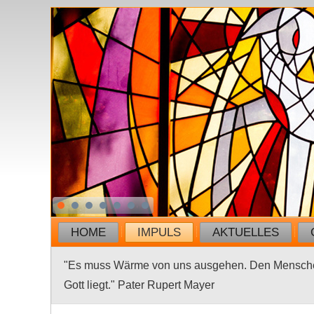
HOME
IMPULS
AKTUELLES
"Es muss Wärme von uns ausgehen. Den Menschen 
Gott liegt." Pater Rupert Mayer