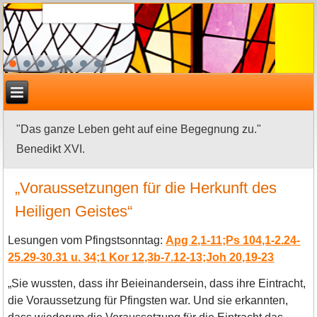
"Das ganze Leben geht auf eine Begegnung zu."
Benedikt XVI.
„Voraussetzungen für die Herkunft des
Heiligen Geistes“
Lesungen vom Pfingstsonntag:
Apg 2,1-11;Ps 104,1-2.24-
25.29-30.31 u. 34;1 Kor 12,3b-7.12-13;Joh 20,19-23
„Sie wussten, dass ihr Beieinandersein, dass ihre Eintracht,
die Voraussetzung für Pfingsten war. Und sie erkannten,